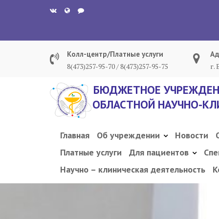
Перейти
к
содержанию
Колл-центр/Платные услуги
Ад
8(473)257-95-70 / 8(473)257-95-75
г.
БЮДЖЕТНОЕ УЧРЕЖДЕН
ОБЛАСТНОЙ НАУЧНО-КЛ
Главная
Об учреждении
Новости
Платные услуги
Для пациентов
Спе
Научно – клиническая деятельность
К