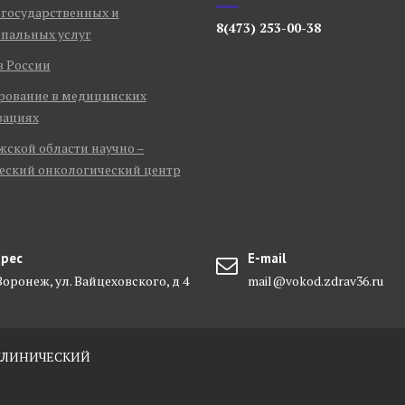
 государственных и
8(473) 253-00-38
пальных услуг
в России
рование в медицинских
зациях
ской области научно –
еский онкологический центр
рес
E-mail
 Воронеж, ул. Вайцеховского, д 4
mail@vokod.zdrav36.ru
-КЛИНИЧЕСКИЙ