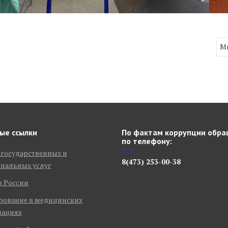
Ми
ые ссылки
По фактам коррупции обра
по телефону:
 государственных и
8(473) 253-00-38
пальных услуг
в России
рование в медицинских
зациях