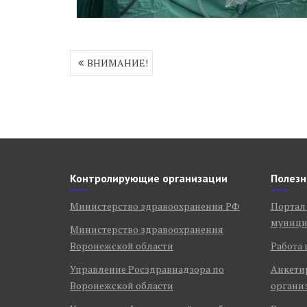
Навигация
ВНИМАНИЕ!
по
записям
Контролирующие организации
Полезн
Министерство здравоохранения РФ
Портал
муници
Министерство здравоохранения
Воронежской области
Работа 
Управление Росздравнадзора по
Анкети
Воронежской области
органи