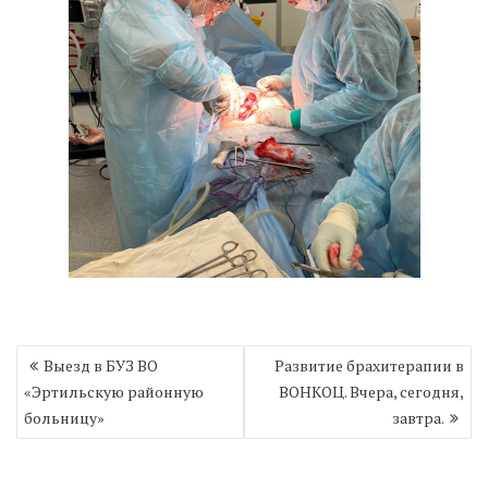
Навигация
Выезд в БУЗ ВО
Развитие брахитерапии в
по
«Эртильскую районную
ВОНКОЦ. Вчера, сегодня,
записям
больницу»
завтра.