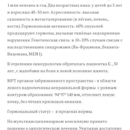
1 млн человек в год. Два возрастных пика: у детей до 5 лет
и взрослых 40–50 лет. Агрессивность: высокая
склонность к метастазированию (в лёгкие, печень,
кости). Гормональная активность: 60% опухолей
продуцируют гормоны, вызывая тяжёлые эндокринные
нарушения. Генетическая связь: в 10–20% случаев связан с
наследственными синдромами (Ли-Фраумени, Беквита-
Видемана, MEN1).
В отделении онкоурологии обратилась пациентка Е. , 30
лет , с жалобами на боли в левой половине живота.
МРТ органов забрюшинного пространства – в области
левого надпочечника неправильной формы с ровным
контуром образование 94*97*140 мм, оттесняет левую
почку, без чётких признаков инвазии.
Гормональный статус – в пределах нормы.
На мультидисциплинарном консилиуме принято
решение о хирургическом лечении. Учитывая достаточно