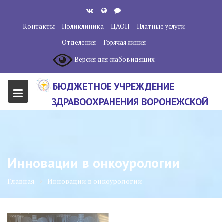
Перейти
к
Контакты
Поликлиника
ЦАОП
Платные услуги
содержанию
Отделения
Горячая линия
Версия для слабовидящих
БЮДЖЕТНОЕ УЧРЕЖДЕНИЕ
ЗДРАВООХРАНЕНИЯ ВОРОНЕЖСКОЙ
ОБЛАСТИ "ВОРОНЕЖСКИЙ
ОБЛАСТНОЙ НАУЧНО-
КЛИНИЧЕСКИЙ ОНКОЛОГИЧЕСКИЙ
Инновации в онкоурологии
ЦЕНТР"
Главная
Инновации в онкоурологии