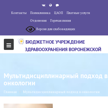
Перейти
к
Контакты
Поликлиника
ЦАОП
Платные услуги
содержанию
Отделения
Горячая линия
Версия для слабовидящих
БЮДЖЕТНОЕ УЧРЕЖДЕНИЕ
ЗДРАВООХРАНЕНИЯ ВОРОНЕЖСКОЙ
ОБЛАСТИ "ВОРОНЕЖСКИЙ
ОБЛАСТНОЙ НАУЧНО-
КЛИНИЧЕСКИЙ ОНКОЛОГИЧЕСКИЙ
Мультидисциплинарный подход в
ЦЕНТР"
онкологии
Главная
Мультидисциплинарный подход в онкологии