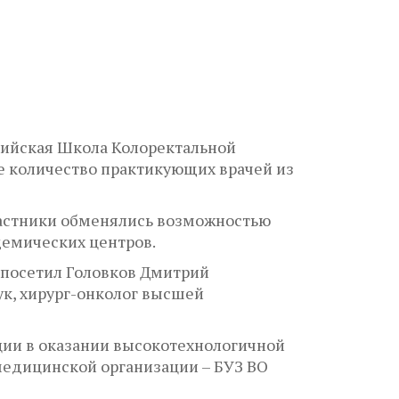
сийская Школа Колоректальной
е количество практикующих врачей из
участники обменялись возможностью
демических центров.
 посетил Головков Дмитрий
к, хирург-онколог высшей
ции в оказании высокотехнологичной
медицинской организации – БУЗ ВО