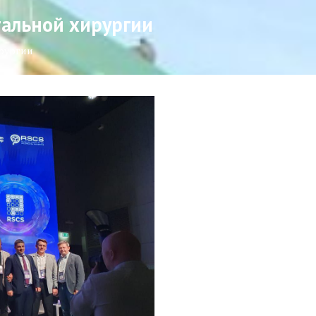
тальной хирургии
ирургии