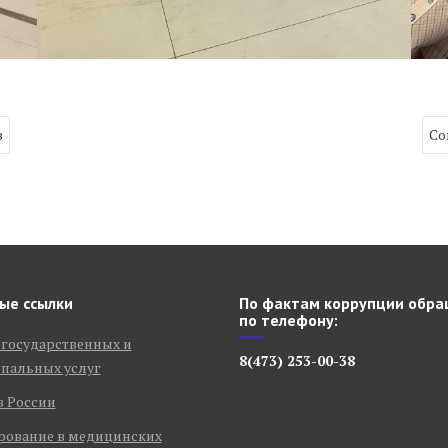
в
Со
ые ссылки
По фактам коррупции обра
по телефону:
 государственных и
8(473) 253-00-38
пальных услуг
в России
рование в медицинских