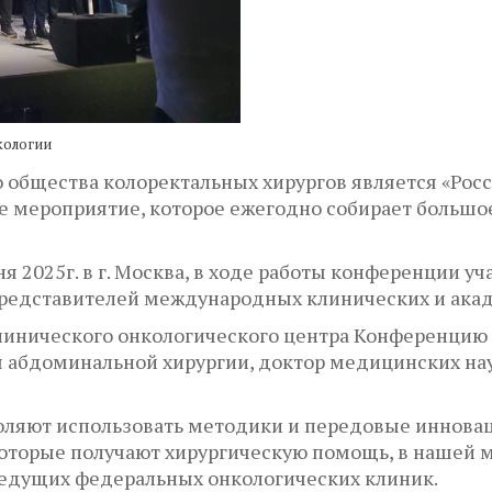
кологии
 общества колоректальных хирургов является «Рос
е мероприятие, которое ежегодно собирает большо
ня 2025г. в г. Москва, в ходе работы конференции 
представителей международных клинических и ака
клинического онкологического центра Конференцию
 абдоминальной хирургии, доктор медицинских нау
оляют использовать методики и передовые иннова
оторые получают хирургическую помощь, в нашей 
ведущих федеральных онкологических клиник.