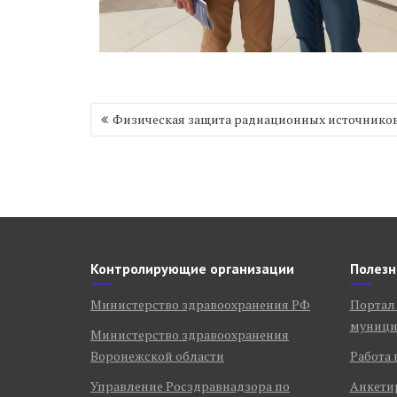
Навигация
Физическая защита радиационных источнико
по
записям
Контролирующие организации
Полезн
Министерство здравоохранения РФ
Портал
муници
Министерство здравоохранения
Воронежской области
Работа 
Управление Росздравнадзора по
Анкети