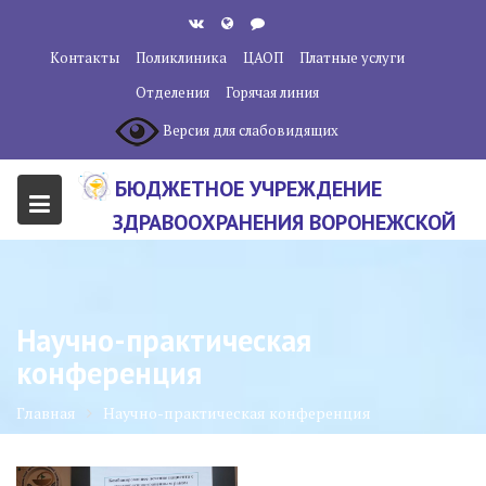
Перейти
к
Контакты
Поликлиника
ЦАОП
Платные услуги
содержанию
Отделения
Горячая линия
Версия для слабовидящих
БЮДЖЕТНОЕ УЧРЕЖДЕНИЕ
ЗДРАВООХРАНЕНИЯ ВОРОНЕЖСКОЙ
ОБЛАСТИ "ВОРОНЕЖСКИЙ
ОБЛАСТНОЙ НАУЧНО-
КЛИНИЧЕСКИЙ ОНКОЛОГИЧЕСКИЙ
Научно-практическая
ЦЕНТР"
конференция
Главная
Научно-практическая конференция