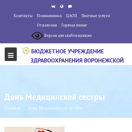
Перейти
к
Контакты
Поликлиника
ЦАОП
Платные услуги
содержанию
Отделения
Горячая линия
Версия для слабовидящих
БЮДЖЕТНОЕ УЧРЕЖДЕНИЕ
ЗДРАВООХРАНЕНИЯ ВОРОНЕЖСКОЙ
ОБЛАСТИ "ВОРОНЕЖСКИЙ
ОБЛАСТНОЙ НАУЧНО-
КЛИНИЧЕСКИЙ ОНКОЛОГИЧЕСКИЙ
День Медицинской сестры
ЦЕНТР"
Главная
День Медицинской сестры