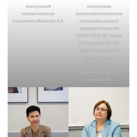
заведующий
заведующая
онкологическим
радиотерапевтическим
отделением Маланчук А.В.
отделением, доцент
кафедры онкологии
ФГБОУ ВО ВГМУ имени
Н.Н. Бурденко МЗ РФ,
главный внештатный
онкогинеколог
департамента
здравоохранения ВО
Коротких Н.В.