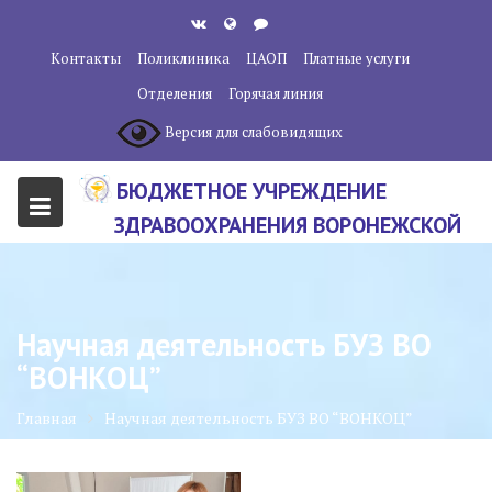
Перейти
к
Контакты
Поликлиника
ЦАОП
Платные услуги
содержанию
Отделения
Горячая линия
Версия для слабовидящих
БЮДЖЕТНОЕ УЧРЕЖДЕНИЕ
ЗДРАВООХРАНЕНИЯ ВОРОНЕЖСКОЙ
ОБЛАСТИ "ВОРОНЕЖСКИЙ
ОБЛАСТНОЙ НАУЧНО-
КЛИНИЧЕСКИЙ ОНКОЛОГИЧЕСКИЙ
Научная деятельность БУЗ ВО
ЦЕНТР"
“ВОНКОЦ”
Главная
Научная деятельность БУЗ ВО “ВОНКОЦ”