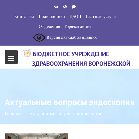
Перейти
к
Контакты
Поликлиника
ЦАОП
Платные услуги
содержанию
Отделения
Горячая линия
Версия для слабовидящих
БЮДЖЕТНОЕ УЧРЕЖДЕНИЕ
ЗДРАВООХРАНЕНИЯ ВОРОНЕЖСКОЙ
ОБЛАСТИ "ВОРОНЕЖСКИЙ
ОБЛАСТНОЙ НАУЧНО-
КЛИНИЧЕСКИЙ ОНКОЛОГИЧЕСКИЙ
Актуальные вопросы эндоскопии
ЦЕНТР"
Главная
Актуальные вопросы эндоскопии