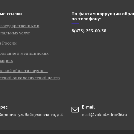
ые ссылки
По фактам коррупции обра
по телефону:
 государственных и
8(473) 253-00-38
пальных услуг
в России
рование в медицинских
зациях
ской области научно –
еский онкологический центр
рес
E-mail
 Воронеж, ул. Вайцеховского, д 4
mail@vokod.zdrav36.ru