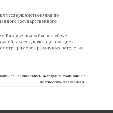
ия усовершенствования по
падного государственного
ем Евгеньевичем были глубоко
лочной железы, кожи, щитовидной
росмотр примеров различных патологий
наний по неинвазивным методам визуализации в
диагностике меланомы