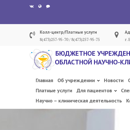
Перейти
к
содержанию
Колл-центр/Платные услуги
Ад
8(473)257-95-70 / 8(473)257-95-75
г.
БЮДЖЕТНОЕ УЧРЕЖДЕН
ОБЛАСТНОЙ НАУЧНО-КЛ
Главная
Об учреждении
Новости
Платные услуги
Для пациентов
Спе
Научно – клиническая деятельность
К