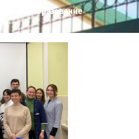
ональне образование
разование