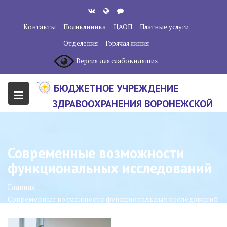
Перейти
к
Контакты
Поликлиника
ЦАОП
Платные услуги
содержанию
Отделения
Горячая линия
Версия для слабовидящих
БЮДЖЕТНОЕ УЧРЕЖДЕНИЕ
ЗДРАВООХРАНЕНИЯ ВОРОНЕЖСКОЙ
ОБЛАСТИ "ВОРОНЕЖСКИЙ
ОБЛАСТНОЙ НАУЧНО-
Современные возможности
КЛИНИЧЕСКИЙ ОНКОЛОГИЧЕСКИЙ
функциональных исследований
ЦЕНТР"
Главная
Современные возможности функциональных исследований