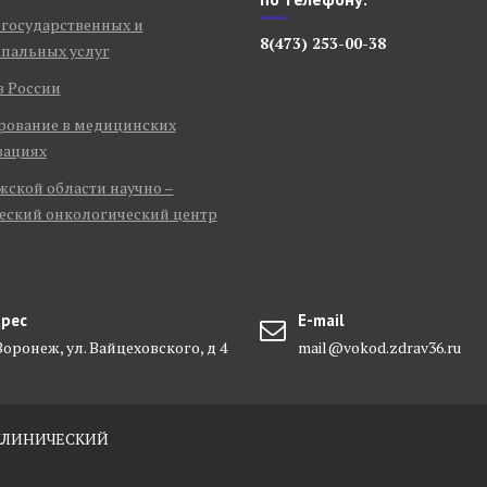
 государственных и
8(473) 253-00-38
пальных услуг
в России
рование в медицинских
зациях
ской области научно –
еский онкологический центр
рес
E-mail
 Воронеж, ул. Вайцеховского, д 4
mail@vokod.zdrav36.ru
-КЛИНИЧЕСКИЙ