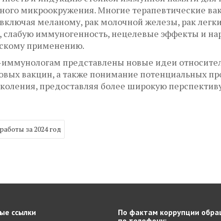
ного микроокружения. Многие терапевтические в
включая меланому, рак молочной железы, рак легки
н, слабую иммуногенность, нецелевые эффекты и н
ескому применению.
м-иммунологам представлены новые идеи относител
овых вакцин, а также понимание потенциальных пр
оления, предоставляя более широкую перспективу
аботы за 2024 год
ые ссылки
По фактам коррупции обра
по телефону: