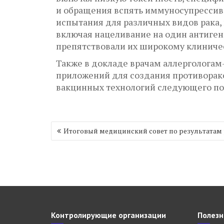
и обращения вспять иммуносупрессив
испытания для различных видов рака, 
включая нацеливание на один антиге
препятствовали их широкому клинич
Также в докладе врачам аллерголога
приложений для создания противорак
вакцинных технологий следующего пок
Навигация
Итоговый медицинский совет по результатам р
по
записям
Контролирующие организации
Полезн