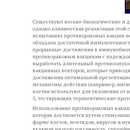
Существуют веские биологические и д
однако клиническая реализация этой 
испытаниях противораковых вакцин и
обладали достаточной иммуногенность
прорывные достижения в иммунобиоло
противораковым вакцинам с надеждой
выработать длительный противоопухо
вакцинных векторов, которые приводя
достижения оптимальной презентации
механизмы действия (например, инги
клетки используют для уклонения от
3, тестирующих терапевтические прот
Использование противораковых вакцин
которая достигается путем стимуляц
форме клеток, пептидов, вирусов и н
включая низкую токсичность, специф