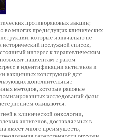
тических противораковых вакцин;
что во многих предыдущих клинических
нструкции, которые изначально не
 исторический послужной список,
стоянный интерес к терапевтическим
позволят пациентам с раком
гресс в идентификации антигенов и
ции вакцинных конструкций для
пользующих дополнительные
чных методов, которые раковые
андомизированных исследований фазы
 нетерпением ожидаются.
гией в клинической онкологии,
олевых антигенов, доставляемых в
ина имеет много преимуществ,
преодоления гетерогенности опухоли