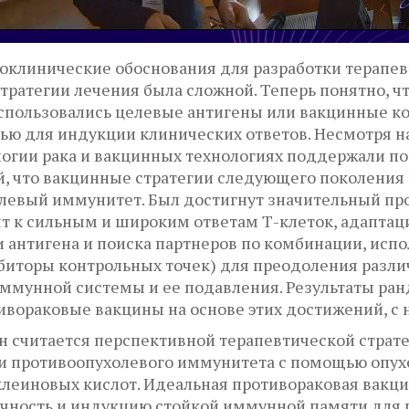
оклинические обоснования для разработки терапев
стратегии лечения была сложной. Теперь понятно, 
спользовались целевые антигены или вакцинные ко
ю для индукции клинических ответов. Несмотря на
гии рака и вакцинных технологиях поддержали по
, что вакцинные стратегии следующего поколения 
левый иммунитет. Был достигнут значительный про
т к сильным и широким ответам Т-клеток, адапта
 антигена и поиска партнеров по комбинации, ис
биторы контрольных точек) для преодоления разли
 иммунной системы и ее подавления. Результаты р
ивораковые вакцины на основе этих достижений, с
 считается перспективной терапевтической страте
ии противоопухолевого иммунитета с помощью опух
уклеиновых кислот. Идеальная противораковая вакц
ичность и индукцию стойкой иммунной памяти для 