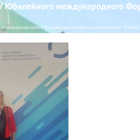
 V Юбилейного международного Фо
ого международного Форума онкологии и радиотерапии «Ради ж