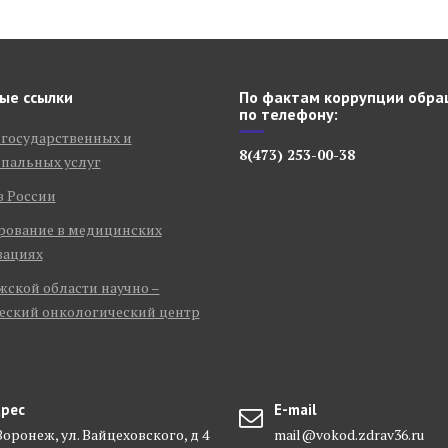
ые ссылки
По фактам коррупции обра
по телефону:
 государственных и
8(473) 253-00-38
пальных услуг
в России
рование в медицинских
зациях
ской области научно –
еский онкологический центр
рес
E-mail
 Воронеж, ул. Вайцеховского, д 4
mail@vokod.zdrav36.ru