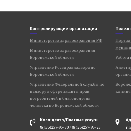
Контролирующие организации
Полезн
Министерство здравоохранения РФ
Портал
муници
Министерство здравоохранения
Воронежской области
Работа 
Управление Росздравнадзора по
Анкети
Воронежской области
органи
Управление Федеральной службы по
Воронеж
надзору в сфере защиты прав
клинич
потребителей и благополучия
человека по Воронежской области
Колл-центр/Платные услуги
Ад
8(473)257-95-70 / 8(473)257-95-75
г.