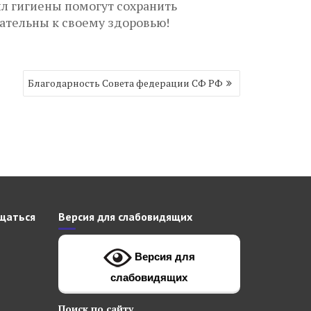
л гигиены помогут сохранить
мательны к своему здоровью!
Благодарность Совета федерации СФ РФ
щаться
Версия для слабовидящих
Версия для
слабовидящих
Поиск
по сайту