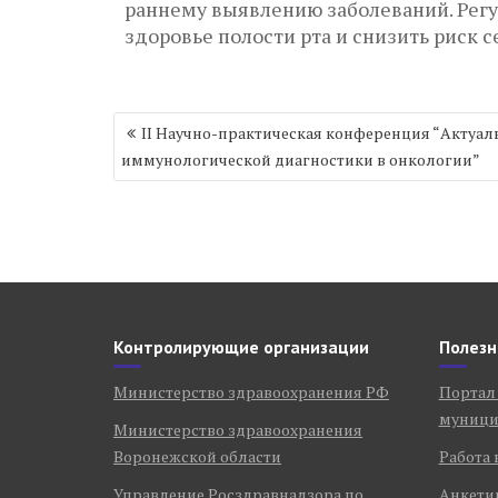
раннему выявлению заболеваний. Регу
здоровье полости рта и снизить риск 
Навигация
II Научно-практическая конференция “Актуа
по
иммунологической диагностики в онкологии”
записям
Контролирующие организации
Полезн
Министерство здравоохранения РФ
Портал
муници
Министерство здравоохранения
Воронежской области
Работа 
Управление Росздравнадзора по
Анкети