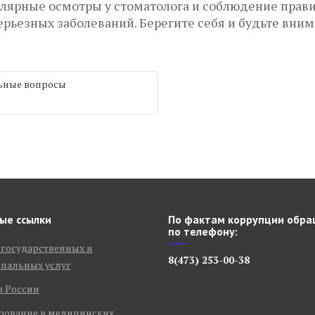
лярные осмотры у стоматолога и соблюдение прави
серьезных заболеваний. Берегите себя и будьте вни
льные вопросы
ые ссылки
По фактам коррупции обра
по телефону:
 государственных и
8(473) 253-00-38
пальных услуг
в России
рование в медицинских