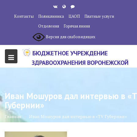
Перейти
к
Контакты
Поликлиника
ЦАОП
Платные услуги
содержанию
Отделения
Горячая линия
Версия для слабовидящих
БЮДЖЕТНОЕ УЧРЕЖДЕНИЕ
ЗДРАВООХРАНЕНИЯ ВОРОНЕЖСКОЙ
ОБЛАСТИ "ВОРОНЕЖСКИЙ
ОБЛАСТНОЙ НАУЧНО-
КЛИНИЧЕСКИЙ ОНКОЛОГИЧЕСКИЙ
Иван Мошуров дал интервью в «
ЦЕНТР"
Губернии»
Главная
Иван Мошуров дал интервью в «TV Губернии»