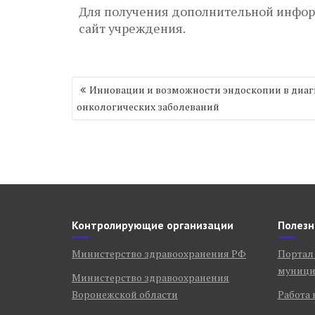
Для получения дополнительной информ
сайт учреждения.
Навигация
Инновации и возможности эндоскопии в диаг
по
онкологических заболеваний
записям
Контролирующие организации
Полезн
Министерство здравоохранения РФ
Портал
муници
Министерство здравоохранения
Воронежской области
Работа 