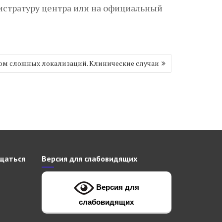
истратуру центра или на официальный
ом сложных локализаций. Клинические случаи
щаться
Версия для слабовидящих
Версия для
слабовидящих