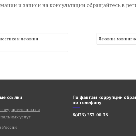
ации и записи на консультации обращайтесь в рег
ностике и лечении
Лечение менинги
ые ссылки
По фактам коррупции обра
по телефону:
 государственных и
8(473) 253-00-38
пальных услуг
в России