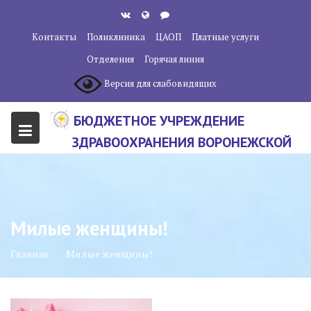
Перейти
к
Контакты
Поликлиника
ЦАОП
Платные услуги
содержанию
Отделения
Горячая линия
Версия для слабовидящих
БЮДЖЕТНОЕ УЧРЕЖДЕНИЕ
ЗДРАВООХРАНЕНИЯ ВОРОНЕЖСКОЙ
ОБЛАСТИ "ВОРОНЕЖСКИЙ
ОБЛАСТНОЙ НАУЧНО-
КЛИНИЧЕСКИЙ ОНКОЛОГИЧЕСКИЙ
Милые женщины!
ЦЕНТР"
Главная
Милые женщины!