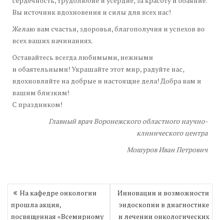
сердечность, трудолюбие и усердие, за красоту и обаяние.
Вы источник вдохновения и силы для всех нас!
Желаю вам счастья, здоровья, благополучия и успехов во
всех ваших начинаниях.
Оставайтесь всегда любимыми, нежными
и обаятельными! Украшайте этот мир, радуйте нас,
вдохновляйте на добрые и настоящие дела! Добра вам и
вашим близким!
С праздником!
Главный врач Воронежского областного научно-
клинического центра
Мошуров Иван Петрович
Навигация
На кафедре онкологии
Инновации и возможности
по
прошла акция,
эндоскопии в диагностике
записям
посвященная «Всемирному
и лечении онкологических