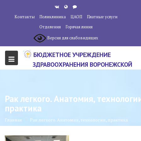
Перейти
к
Контакты
Поликлиника
ЦАОП
Платные услуги
содержанию
Отделения
Горячая линия
Версия для слабовидящих
БЮДЖЕТНОЕ УЧРЕЖДЕНИЕ
ЗДРАВООХРАНЕНИЯ ВОРОНЕЖСКОЙ
ОБЛАСТИ "ВОРОНЕЖСКИЙ
ОБЛАСТНОЙ НАУЧНО-
КЛИНИЧЕСКИЙ ОНКОЛОГИЧЕСКИЙ
Рак легкого. Анатомия, технологии
ЦЕНТР"
практика
Главная
Рак легкого. Анатомия, технологии, практика