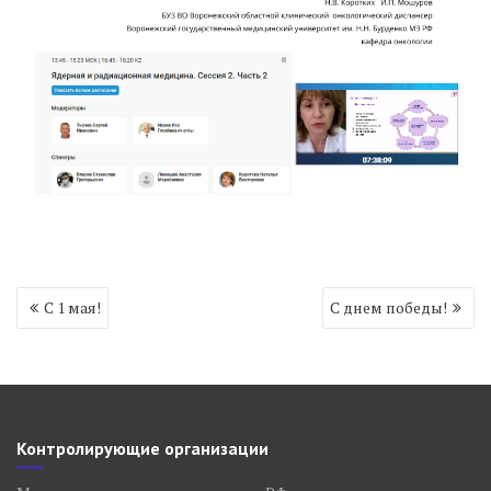
Навигация
С 1 мая!
С днем победы!
по
записям
Контролирующие организации