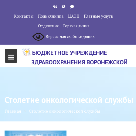
Перейти
к
Контакты
Поликлиника
ЦАОП
Платные услуги
содержанию
Отделения
Горячая линия
Версия для слабовидящих
БЮДЖЕТНОЕ УЧРЕЖДЕНИЕ
ЗДРАВООХРАНЕНИЯ ВОРОНЕЖСКОЙ
ОБЛАСТИ "ВОРОНЕЖСКИЙ
ОБЛАСТНОЙ НАУЧНО-
КЛИНИЧЕСКИЙ ОНКОЛОГИЧЕСКИЙ
Столетие онкологической службы
ЦЕНТР"
Главная
Столетие онкологической службы