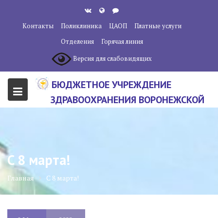
Перейти
к
Контакты
Поликлиника
ЦАОП
Платные услуги
содержанию
Отделения
Горячая линия
Версия для слабовидящих
БЮДЖЕТНОЕ УЧРЕЖДЕНИЕ
ЗДРАВООХРАНЕНИЯ ВОРОНЕЖСКОЙ
ОБЛАСТИ "ВОРОНЕЖСКИЙ
ОБЛАСТНОЙ НАУЧНО-
КЛИНИЧЕСКИЙ ОНКОЛОГИЧЕСКИЙ
C 8 марта!
ЦЕНТР"
Главная
C 8 марта!