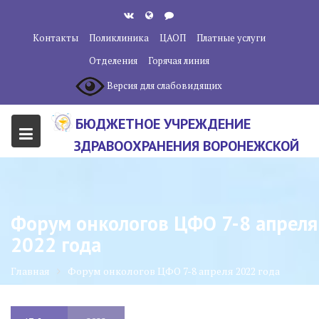
Перейти
к
Контакты
Поликлиника
ЦАОП
Платные услуги
содержанию
Отделения
Горячая линия
Версия для слабовидящих
БЮДЖЕТНОЕ УЧРЕЖДЕНИЕ
ЗДРАВООХРАНЕНИЯ ВОРОНЕЖСКОЙ
ОБЛАСТИ "ВОРОНЕЖСКИЙ
ОБЛАСТНОЙ НАУЧНО-
КЛИНИЧЕСКИЙ ОНКОЛОГИЧЕСКИЙ
Форум онкологов ЦФО 7-8 апреля
ЦЕНТР"
2022 года
Главная
Форум онкологов ЦФО 7-8 апреля 2022 года