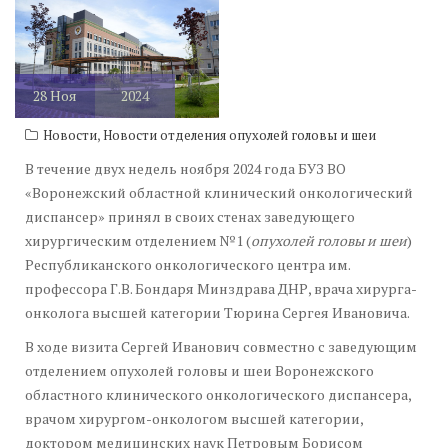
28
Ноя
2024
,
Новости
Новости отделения опухолей головы и шеи
В течение двух недель ноября 2024 года БУЗ ВО
«Воронежский областной клинический онкологический
диспансер» принял в своих стенах заведующего
хирургическим отделением №1 (
опухолей головы и шеи
)
Республиканского онкологического центра им.
профессора Г.В. Бондаря Минздрава ДНР, врача хирурга-
онколога высшей категории Тюрина Сергея Ивановича.
В ходе визита Сергей Иванович совместно с заведующим
отделением опухолей головы и шеи Воронежского
областного клинического онкологического диспансера,
врачом хирургом-онкологом высшей категории,
доктором медицинских наук Петровым Борисом