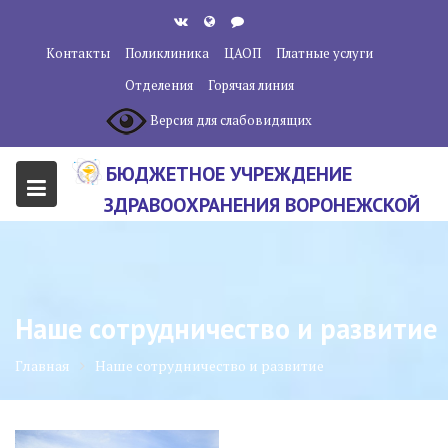
Перейти
к
Контакты
Поликлиника
ЦАОП
Платные услуги
содержанию
Отделения
Горячая линия
Версия для слабовидящих
БЮДЖЕТНОЕ УЧРЕЖДЕНИЕ
ЗДРАВООХРАНЕНИЯ ВОРОНЕЖСКОЙ
ОБЛАСТИ "ВОРОНЕЖСКИЙ
ОБЛАСТНОЙ НАУЧНО-
КЛИНИЧЕСКИЙ ОНКОЛОГИЧЕСКИЙ
Наше сотрудничество и развитие
ЦЕНТР"
Главная
Наше сотрудничество и развитие