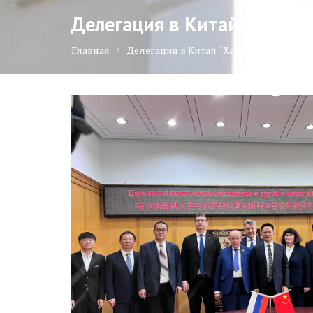
Делегация в Китай “Харби
Главная
Делегация в Китай “Харбинский меди