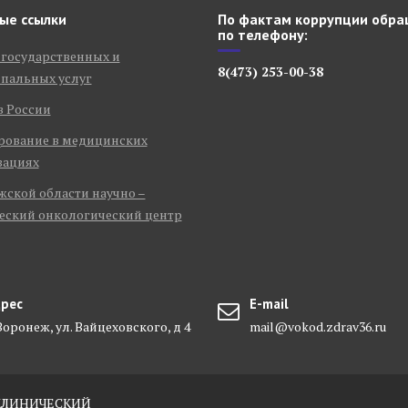
ые ссылки
По фактам коррупции обра
по телефону:
 государственных и
8(473) 253-00-38
пальных услуг
в России
рование в медицинских
зациях
ской области научно –
еский онкологический центр
рес
E-mail
 Воронеж, ул. Вайцеховского, д 4
mail@vokod.zdrav36.ru
-КЛИНИЧЕСКИЙ