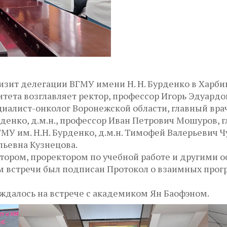
визит делегации ВГМУ имени Н. Н. Бурденко в Харб
ета возглавляет ректор, профессор Игорь Эдуардов
иалист-онколог Воронежской области, главный вр
денко, д.м.н., профессор Иван Петрович Мошуров, 
У им. Н.Н. Бурденко, д.м.н. Тимофей Валерьевич Ч
ьевна Кузнецова.
ректором, проректором по учебной работе и другим
м встречи был подписан Протокол о взаимных про
ждалось на встрече с академиком Ян Баофэном.