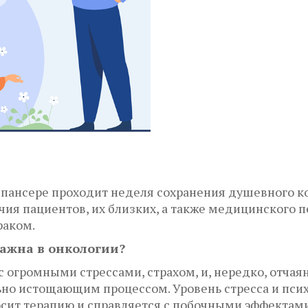
испансере проходит неделя сохранения душевного к
ия пациентов, их близких, а также медицинского 
раком.
ажна в онкологии?
с огромными стрессами, страхом, и, нередко, отчая
но истощающим процессом. Уровень стресса и пси
носит терапию и справляется с побочными эффекта