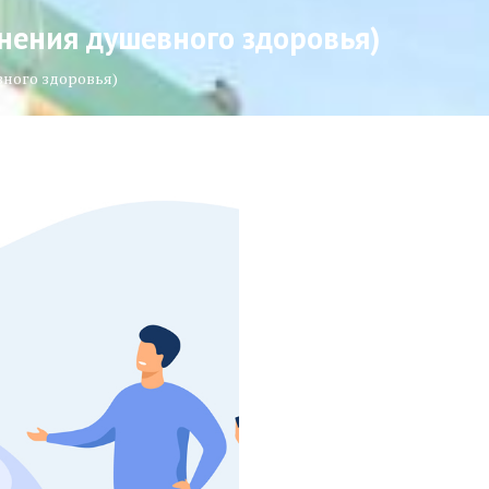
анения душевного здоровья)
вного здоровья)