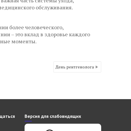
важная часть системы ухода,
 медицинского обслуживания.
ии более человеческого,
ии – это вклад в здоровье каждого
удные моменты.
День рентгенолога
щаться
Версия для слабовидящих