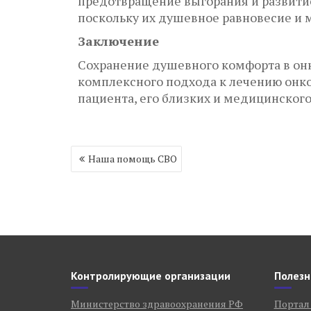
предотвращение выгорания и развитие 
поскольку их душевное равновесие и 
Заключение
Сохранение душевного комфорта в онк
комплексного подхода к лечению онкол
пациента, его близких и медицинског
Навигация
Наша помощь СВО
по
записям
Контролирующие организации
Полезн
Министерство здравоохранения РФ
Портал