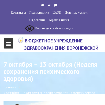
Перейти
к
Контакты
Поликлиника
ЦАОП
Платные услуги
содержанию
Отделения
Горячая линия
Версия для слабовидящих
БЮДЖЕТНОЕ УЧРЕЖДЕНИЕ
ЗДРАВООХРАНЕНИЯ ВОРОНЕЖСКОЙ
ОБЛАСТИ "ВОРОНЕЖСКИЙ
ОБЛАСТНОЙ НАУЧНО-
7 октября – 13 октября (Неделя
КЛИНИЧЕСКИЙ ОНКОЛОГИЧЕСКИЙ
сохранения психического
ЦЕНТР"
здоровья)
Главная
7 октября – 13 октября (Неделя сохранения психического
здоровья)