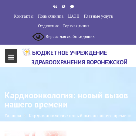
Перейти
к
Контакты
Поликлиника
ЦАОП
Платные услуги
содержанию
Отделения
Горячая линия
Версия для слабовидящих
БЮДЖЕТНОЕ УЧРЕЖДЕНИЕ
ЗДРАВООХРАНЕНИЯ ВОРОНЕЖСКОЙ
ОБЛАСТИ "ВОРОНЕЖСКИЙ
ОБЛАСТНОЙ НАУЧНО-
КЛИНИЧЕСКИЙ ОНКОЛОГИЧЕСКИЙ
Кардиоонкология: новый вызов
ЦЕНТР"
нашего времени
Главная
Кардиоонкология: новый вызов нашего времени