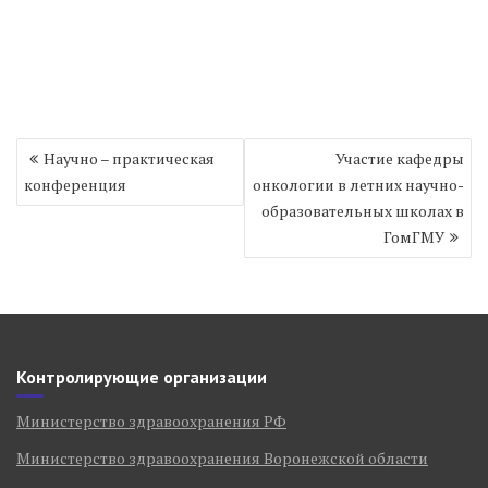
Навигация
Научно – практическая
Участие кафедры
по
конференция
онкологии в летних научно-
записям
образовательных школах в
ГомГМУ
Контролирующие организации
Министерство здравоохранения РФ
Министерство здравоохранения Воронежской области