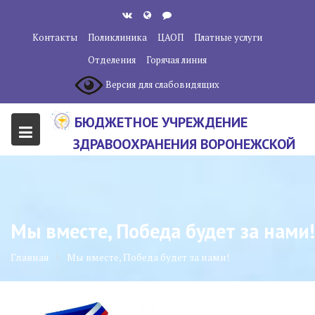
Перейти
к
Контакты
Поликлиника
ЦАОП
Платные услуги
содержанию
Отделения
Горячая линия
Версия для слабовидящих
БЮДЖЕТНОЕ УЧРЕЖДЕНИЕ
ЗДРАВООХРАНЕНИЯ ВОРОНЕЖСКОЙ
ОБЛАСТИ "ВОРОНЕЖСКИЙ
ОБЛАСТНОЙ НАУЧНО-
КЛИНИЧЕСКИЙ ОНКОЛОГИЧЕСКИЙ
Мы вместе, Победа будет за нами!
ЦЕНТР"
Главная
Мы вместе, Победа будет за нами!