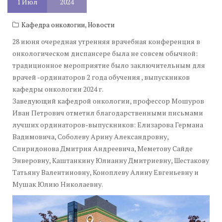
1
Июл
2024
,
Кафедра онкологии
Новости
28 июня очередная утренняя врачебная конференция в
онкологическом диспансере была не совсем обычной:
традиционное мероприятие было заключительным для
врачей -ординаторов 2 года обучения , выпускников
кафедры онкологии 2024 г.
Заведующий кафедрой онкологии, профессор Мошуров
Иван Петрович отметил благодарственными письмами
лучших ординаторов-выпускников: Елизарова Германа
Вадимовича, Соболеву Арину Александровну,
Спиридонова Дмитрия Андреевича, Меметову Сайде
Энверовну, Каштанкину Юлианну Дмитриевну, Шестакову
Татьяну Валентиновну, Коноплеву Алину Евгеньевну и
Мушак Юлию Николаевну.