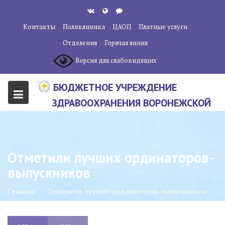
Перейти
к
Контакты
Поликлиника
ЦАОП
Платные услуги
содержанию
Отделения
Горячая линия
Версия для слабовидящих
БЮДЖЕТНОЕ УЧРЕЖДЕНИЕ
ЗДРАВООХРАНЕНИЯ ВОРОНЕЖСКОЙ
ОБЛАСТИ "ВОРОНЕЖСКИЙ
ОБЛАСТНОЙ НАУЧНО-
КЛИНИЧЕСКИЙ ОНКОЛОГИЧЕСКИЙ
Отметили лучших ординаторов-
ЦЕНТР"
выпускников
Главная
Отметили лучших ординаторов-выпускников