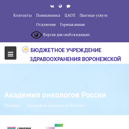
Перейти
к
Контакты
Поликлиника
ЦАОП
Платные услуги
содержанию
Отделения
Горячая линия
Версия для слабовидящих
БЮДЖЕТНОЕ УЧРЕЖДЕНИЕ
ЗДРАВООХРАНЕНИЯ ВОРОНЕЖСКОЙ
ОБЛАСТИ "ВОРОНЕЖСКИЙ
ОБЛАСТНОЙ НАУЧНО-
КЛИНИЧЕСКИЙ ОНКОЛОГИЧЕСКИЙ
Академия онкологов России
ЦЕНТР"
Главная
Академия онкологов России