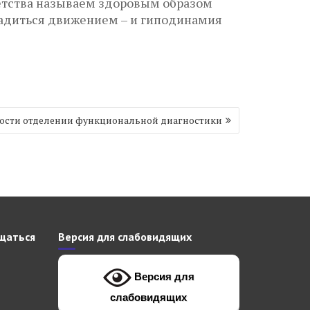
детства называем здоровым образом
сладиться движением – и гиподинамия
ости отделении функциональной диагностики
щаться
Версия для слабовидящих
Версия для
слабовидящих