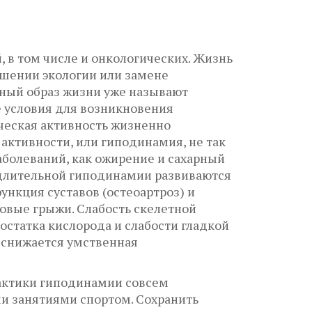
 в том числе и онкологических. Жизнь
удшении экологии или замене
ный образ жизни уже называют
е условия для возникновения
ческая активность жизненно
активности, или гиподинамия, не так
заболеваний, как ожирение и сахарный
и длительной гиподинамии развиваются
нкция суставов (остеоартроз) и
ковые грыжи. Слабость скелетной
статка кислорода и слабости гладкой
, снижается умственная
лактики гиподинамии совсем
и занятиями спортом. Сохранить