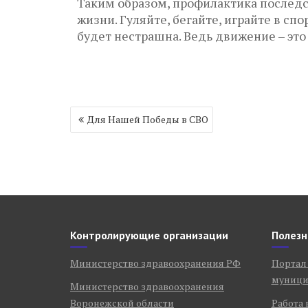
Таким образом, профилактика последс
жизни. Гуляйте, бегайте, играйте в с
будет нестрашна. Ведь движение – это 
Навигация
Для Нашей Победы в СВО
по
записям
Контролирующие организации
Полезн
Министерство здравоохранения РФ
Портал
муници
Министерство здравоохранения
Воронежской области
Работа 