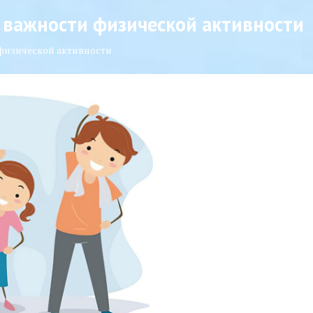
 важности физической активности
физической активности