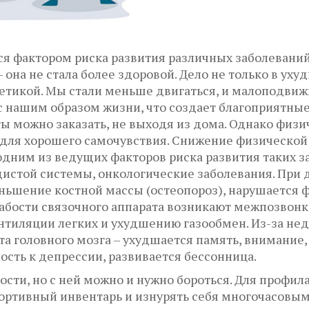
я фактором риска развития различных заболеваний,
– она не стала более здоровой. Дело не только в ух
етикой. Мы стали меньше двигаться, и малоподвиж
 с нашим образом жизни, что создает благоприятны
ы можно заказать, не выходя из дома. Однако физи
 для хорошего самочувствия. Снижение физической 
 одним из ведущих факторов риска развития таких 
удистой системы, онкологические заболевания. Пр
шение костной массы (остеопороз), нарушается фу
слабости связочного аппарата возникают межпозвон
тиляции легких и ухудшению газообмен. Из-за недо
та головного мозга – ухудшается память, внимание
ость к депрессии, развивается бессонница.
ости, но с ней можно и нужно бороться. Для профи
ортивный инвентарь и изнурять себя многочасовым