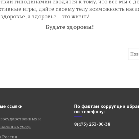
твий гиподинамии сводится к тому, что все мы с 
портивные игры, дайте своему телу возможность на
здоровье, а здоровье – это жизнь!
Будьте здоровы!
Нов
ые ссылки
По фактам коррупции обра
по телефону:
 государственных и
8(473) 253-00-38
пальных услуг
в России