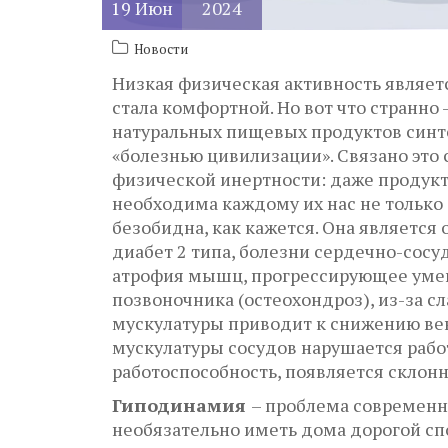
19
Июн
2024
Новости
Низкая физическая активность являетс
стала комфортной. Но вот что странно 
натуральных пищевых продуктов синт
«болезнью цивилизации». Связано это
физической инертности: даже продукт
необходима каждому их нас не только
безобидна, как кажется. Она является
диабет 2 типа, болезни сердечно-сос
атрофия мышц, прогрессирующее умень
позвоночника (остеохондроз), из-за 
мускулатуры приводит к снижению вен
мускулатуры сосудов нарушается рабо
работоспособность, появляется склонн
Гиподинамия
– проблема современн
необязательно иметь дома дорогой сп