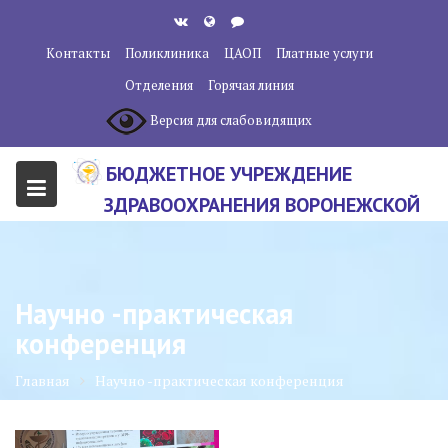
Перейти
к
Контакты
Поликлиника
ЦАОП
Платные услуги
содержанию
Отделения
Горячая линия
Версия для слабовидящих
БЮДЖЕТНОЕ УЧРЕЖДЕНИЕ
ЗДРАВООХРАНЕНИЯ ВОРОНЕЖСКОЙ
ОБЛАСТИ "ВОРОНЕЖСКИЙ
ОБЛАСТНОЙ НАУЧНО-
КЛИНИЧЕСКИЙ ОНКОЛОГИЧЕСКИЙ
Научно -практическая
ЦЕНТР"
конференция
Главная
Научно -практическая конференция