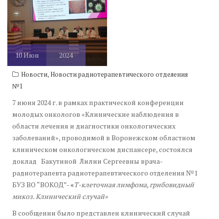
10
Июн
2024
,
Новости
Новости радиотерапевтического отделения
№1
7 июня 2024 г. в рамках практической конференции
молодых онкологов «Клинические наблюдения в
области лечения и диагностики онкологических
заболеваний», проводимой в Воронежском областном
клиническом онкологическом диспансере, состоялся
доклад Бакутиной Лилии Сергеевны врача-
радиотерапевта радиотерапевтического отделения №1
БУЗ ВО “ВОКОД”-
«
Т
-клеточная лимфома, грибовидный
микоз. Клинический случай»
В сообщении было представлен клинический случай