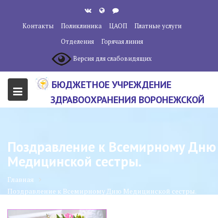
Перейти
к
Контакты
Поликлиника
ЦАОП
Платные услуги
содержанию
Отделения
Горячая линия
Версия для слабовидящих
БЮДЖЕТНОЕ УЧРЕЖДЕНИЕ
ЗДРАВООХРАНЕНИЯ ВОРОНЕЖСКОЙ
ОБЛАСТИ "ВОРОНЕЖСКИЙ
ОБЛАСТНОЙ НАУЧНО-
Поздравление к Всемирному Дню
КЛИНИЧЕСКИЙ ОНКОЛОГИЧЕСКИЙ
Медицинской сестры.
ЦЕНТР"
Главная
Поздравление к Всемирному Дню Медицинской сестры.