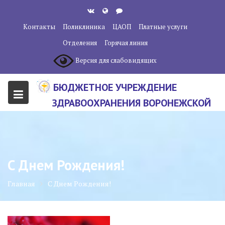
Перейти
к
Контакты
Поликлиника
ЦАОП
Платные услуги
содержанию
Отделения
Горячая линия
Версия для слабовидящих
БЮДЖЕТНОЕ УЧРЕЖДЕНИЕ
ЗДРАВООХРАНЕНИЯ ВОРОНЕЖСКОЙ
ОБЛАСТИ "ВОРОНЕЖСКИЙ
ОБЛАСТНОЙ НАУЧНО-
КЛИНИЧЕСКИЙ ОНКОЛОГИЧЕСКИЙ
С Днем Рождения!
ЦЕНТР"
Главная
С Днем Рождения!