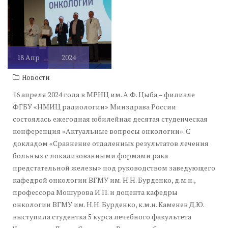
18
Апр
2024
Новости
16 апреля 2024 года в МРНЦ им. А.Ф. Цыба – филиале
ФГБУ «НМИЦ радиологии» Минздрава России
состоялась ежегодная юбилейная десятая студенческая
конференция «Актуальные вопросы онкологии». С
докладом «Сравнение отдаленных результатов лечения
больных с локализованными формами рака
предстательной железы» под руководством заведующего
кафедрой онкологии ВГМУ им. Н.Н. Бурденко, д.м.н.,
профессора Мошурова И.П. и доцента кафедры
онкологии ВГМУ им. Н.Н. Бурденко, к.м.н. Каменев Д.Ю.
выступила студентка 5 курса лечебного факультета