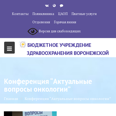
Перейти
к
Контакты
Поликлиника
ЦАОП
Платные услуги
содержанию
Отделения
Горячая линия
Версия для слабовидящих
БЮДЖЕТНОЕ УЧРЕЖДЕНИЕ
ЗДРАВООХРАНЕНИЯ ВОРОНЕЖСКОЙ
ОБЛАСТИ "ВОРОНЕЖСКИЙ
ОБЛАСТНОЙ НАУЧНО-
КЛИНИЧЕСКИЙ ОНКОЛОГИЧЕСКИЙ
Конференция “Актуальные
ЦЕНТР"
вопросы онкологии”
Главная
Конференция “Актуальные вопросы онкологии”