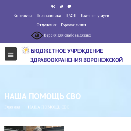
Перейти
к
Контакты
Поликлиника
ЦАОП
Платные услуги
содержанию
Отделения
Горячая линия
Версия для слабовидящих
БЮДЖЕТНОЕ УЧРЕЖДЕНИЕ
ЗДРАВООХРАНЕНИЯ ВОРОНЕЖСКОЙ
ОБЛАСТИ "ВОРОНЕЖСКИЙ
ОБЛАСТНОЙ НАУЧНО-
КЛИНИЧЕСКИЙ ОНКОЛОГИЧЕСКИЙ
НАША ПОМОЩЬ СВО
ЦЕНТР"
Главная
НАША ПОМОЩЬ СВО