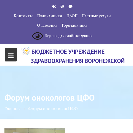
Перейти
к
Контакты
Поликлиника
ЦАОП
Платные услуги
содержанию
Отделения
Горячая линия
Версия для слабовидящих
БЮДЖЕТНОЕ УЧРЕЖДЕНИЕ
ЗДРАВООХРАНЕНИЯ ВОРОНЕЖСКОЙ
ОБЛАСТИ "ВОРОНЕЖСКИЙ
ОБЛАСТНОЙ НАУЧНО-
КЛИНИЧЕСКИЙ ОНКОЛОГИЧЕСКИЙ
Форум онокологов ЦФО
ЦЕНТР"
Главная
Форум онокологов ЦФО