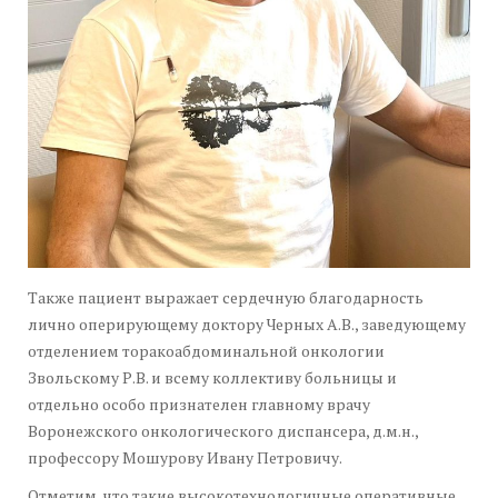
Также пациент выражает сердечную благодарность
лично оперирующему доктору Черных А.В., заведующему
отделением торакоабдоминальной онкологии
Звольскому Р.В. и всему коллективу больницы и
отдельно особо признателен главному врачу
Воронежского онкологического диспансера, д.м.н.,
профессору Мошурову Ивану Петровичу.
Отметим, что такие высокотехнологичные оперативные