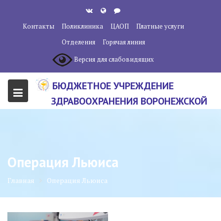
Перейти
к
Контакты
Поликлиника
ЦАОП
Платные услуги
содержанию
Отделения
Горячая линия
Версия для слабовидящих
БЮДЖЕТНОЕ УЧРЕЖДЕНИЕ
ЗДРАВООХРАНЕНИЯ ВОРОНЕЖСКОЙ
ОБЛАСТИ "ВОРОНЕЖСКИЙ
ОБЛАСТНОЙ НАУЧНО-
КЛИНИЧЕСКИЙ ОНКОЛОГИЧЕСКИЙ
Операция Льюиса
ЦЕНТР"
Главная
Операция Льюиса