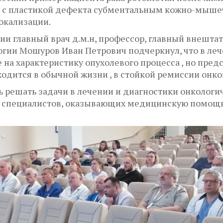
а с пластикой дефекта субментальным кожно-мыш
окализации.
и главный врач д.м.н, профессор, главный внешта
гии Мошуров Иван Петрович подчеркнул, что в ле
 на характеристику опухолевого процесса , но пре
ходится в обычной жизни , в стойкой ремиссии онко
 решать задачи в лечении и диагностики онкологи
х специалистов, оказывающих медицинскую помощ