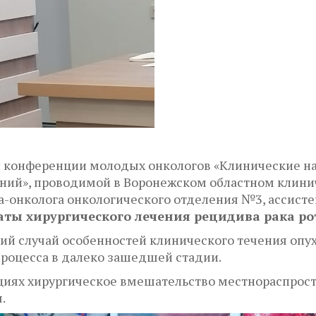
кой конференции молодых онкологов «Клинические н
ний», проводимой в Воронежском областном клини
а-онколога онкологического отделения №3, ассист
аты хирургического лечения рецидива рака ро
й случай особенностей клинического течения опухо
процесса в далеко зашедшей стадии.
циях хирургическое вмешательство местнораспрос
.