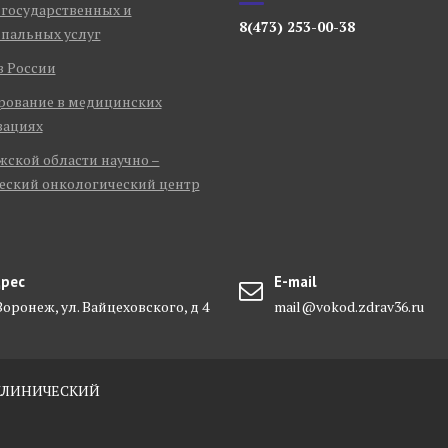
 государственных и
8(473) 253-00-38
пальных услуг
в России
рование в медицинских
зациях
ской области научно –
еский онкологический центр
рес
E-mail
 Воронеж, ул. Вайцеховского, д 4
mail@vokod.zdrav36.ru
-КЛИНИЧЕСКИЙ