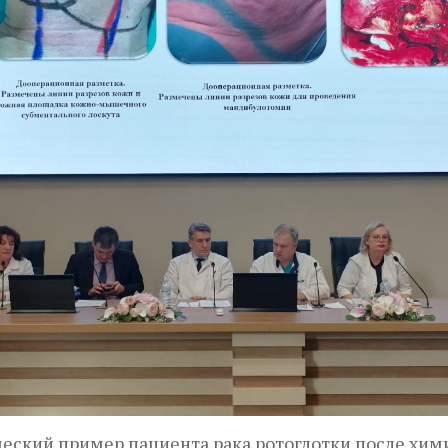
ский пример пациента рака ротоглотки после хими