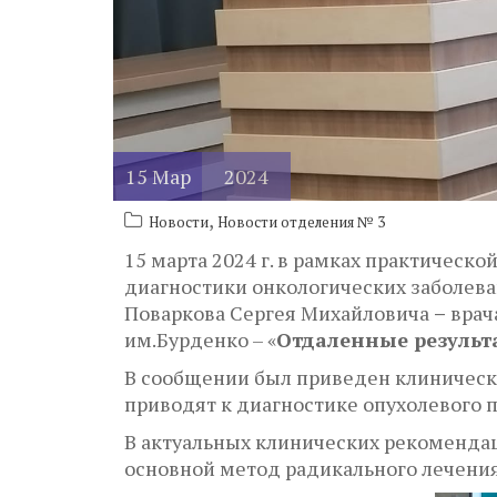
15
Мар
2024
,
Новости
Новости отделения № 3
15 марта 2024 г. в рамках практичес
диагностики онкологических заболева
Поваркова Сергея Михайловича
–
врач
им.Бурденко – «
Отдаленные результ
В сообщении был приведен клинически
приводят к диагностике опухолевого 
В актуальных клинических рекоменда
основной метод радикального лечения