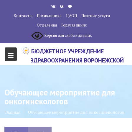
Перейти
к
Контакты
Поликлиника
ЦАОП
Платные услуги
содержанию
Отделения
Горячая линия
Версия для слабовидящих
БЮДЖЕТНОЕ УЧРЕЖДЕНИЕ
ЗДРАВООХРАНЕНИЯ ВОРОНЕЖСКОЙ
ОБЛАСТИ "ВОРОНЕЖСКИЙ
ОБЛАСТНОЙ НАУЧНО-
КЛИНИЧЕСКИЙ ОНКОЛОГИЧЕСКИЙ
Обучающее мероприятие для
ЦЕНТР"
онкогинекологов
Главная
Обучающее мероприятие для онкогинекологов