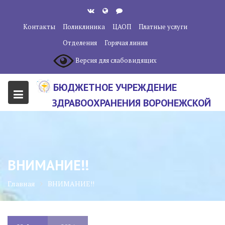
Перейти
к
Контакты
Поликлиника
ЦАОП
Платные услуги
содержанию
Отделения
Горячая линия
Версия для слабовидящих
БЮДЖЕТНОЕ УЧРЕЖДЕНИЕ
ЗДРАВООХРАНЕНИЯ ВОРОНЕЖСКОЙ
ОБЛАСТИ "ВОРОНЕЖСКИЙ
ОБЛАСТНОЙ НАУЧНО-
КЛИНИЧЕСКИЙ ОНКОЛОГИЧЕСКИЙ
ВНИМАНИЕ!!
ЦЕНТР"
Главная
ВНИМАНИЕ!!