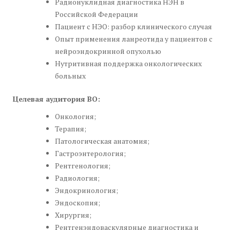
Радионуклидная диагностика НЭН в
Российской Федерации
Пациент с НЭО: разбор клинического случая
Опыт применения ланреотида у пациентов с
нейроэндокринной опухолью
Нутритивная поддержка онкологических
больных
Целевая аудитория ВО:
Онкология;
Терапия;
Патологическая анатомия;
Гастроэнтерология;
Рентгенология;
Радиология;
Эндокринология;
Эндоскопия;
Хирургия;
Рентгенэндоваскулярные диагностика и