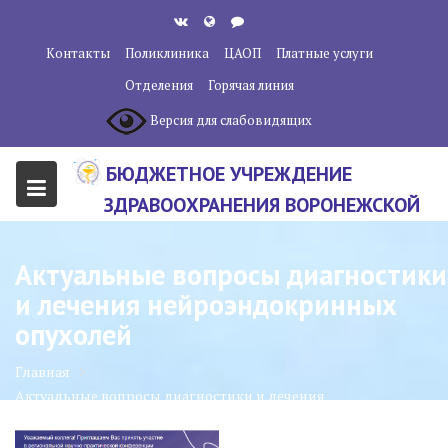
Перейти
к
Контакты
Поликлиника
ЦАОП
Платные услуги
содержанию
Отделения
Горячая линия
Версия для слабовидящих
БЮДЖЕТНОЕ УЧРЕЖДЕНИЕ
ЗДРАВООХРАНЕНИЯ ВОРОНЕЖСКОЙ
ОБЛАСТИ "ВОРОНЕЖСКИЙ
ОБЛАСТНОЙ НАУЧНО-
Актуальные вопросы диагностики
КЛИНИЧЕСКИЙ ОНКОЛОГИЧЕСКИЙ
и лечения нейроэндокринных
ЦЕНТР"
опухолей
Главная
Актуальные вопросы диагностики и лечения
нейроэндокринных опухолей