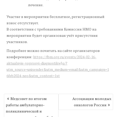
лечение.
Участие в мероприятии бесплатное, регистрационный
взнос отсутствует.
В соответствии с требованиями Комиссии НМО на
мероприятии будет организован учёт присутствия
участников.
Подробнее можно почитать на сайте организаторов
конференции:
https://fbm.org.ru/events/2024-02-16-
aktualnyie-voprosyi-diagnostikwJq/?
utm_source=unisender&utm_medium=email&utm_campaign=1
6feb2024-neo&utm_content=1st
Навигация
Медсовет по итогом
Ассоциации молодых
по
работы амбулаторно-
онкологов России
записям
поликлинической и