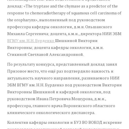
доклад: «The tryptase and the chymase as a predictor of the
response to chemoradiotherapy of squamous cell carcinoma of
the oropharynx», выполненный под руководством
профессора кафедры онкологии, д.м.н. Ольшанского
Михаила Сергеевича; доцента, к.м.н., директора НИИ ЭБМ
ВГМУ им. Н.Н. Бурденко
Шишкиной Виктории
Викторовны; доцента кафедры онкологии, к.м.н.
Стикиной Светланой Александровной.
По результату конкурса, представленный доклад занял
Призовое место, что ещё раз подтвердило важность и
актуальность научного направления, развиваемого НИИ
ЭБМ ВГМУ им. Н.Н. Бурденко под руководством Виктории
Викторовны Шишкиной и кафедрой онкологии, под
руководством Ивана Петровича Мошурова, д.м.н.,
профессора, главного врача Воронежского областного
клинического онкологического диспансера.
Коллектив кафедры онкологии и БУЗ ВО ВОКОД искренне