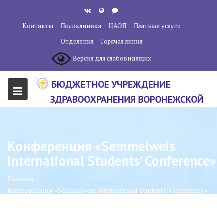
Перейти
к
Контакты
Поликлиника
ЦАОП
Платные услуги
содержанию
Отделения
Горячая линия
Версия для слабовидящих
БЮДЖЕТНОЕ УЧРЕЖДЕНИЕ
ЗДРАВООХРАНЕНИЯ ВОРОНЕЖСКОЙ
ОБЛАСТИ "ВОРОНЕЖСКИЙ
ОБЛАСТНОЙ НАУЧНО-
Конференция «Semmelweis
КЛИНИЧЕСКИЙ ОНКОЛОГИЧЕСКИЙ
International Students’ Conference»
ЦЕНТР"
Главная
Конференция «Semmelweis International Students’ Conference»