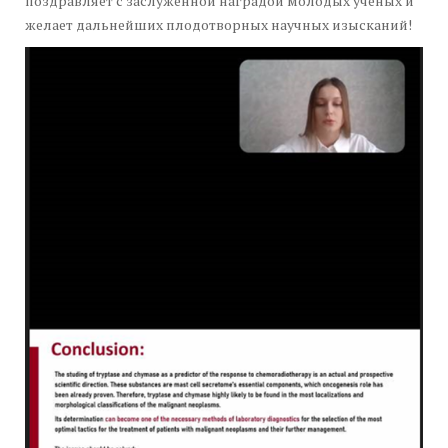
поздравляет с заслуженной наградой молодых ученых и
желает дальнейших плодотворных научных изысканий!