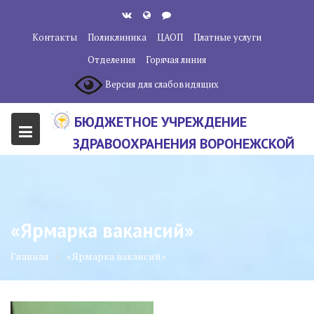
Перейти
к
Контакты
Поликлиника
ЦАОП
Платные услуги
содержанию
Отделения
Горячая линия
Версия для слабовидящих
БЮДЖЕТНОЕ УЧРЕЖДЕНИЕ
ЗДРАВООХРАНЕНИЯ ВОРОНЕЖСКОЙ
ОБЛАСТИ "ВОРОНЕЖСКИЙ
ОБЛАСТНОЙ НАУЧНО-
КЛИНИЧЕСКИЙ ОНКОЛОГИЧЕСКИЙ
«Ярмарка вакансий»
ЦЕНТР"
Главная
«Ярмарка вакансий»