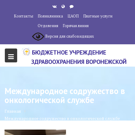
Перейти
к
Контакты
Поликлиника
ЦАОП
Платные услуги
содержанию
Отделения
Горячая линия
Версия для слабовидящих
БЮДЖЕТНОЕ УЧРЕЖДЕНИЕ
ЗДРАВООХРАНЕНИЯ ВОРОНЕЖСКОЙ
ОБЛАСТИ "ВОРОНЕЖСКИЙ
ОБЛАСТНОЙ НАУЧНО-
Международное содружество в
КЛИНИЧЕСКИЙ ОНКОЛОГИЧЕСКИЙ
онкологической службе
ЦЕНТР"
Главная
Международное содружество в онкологической службе