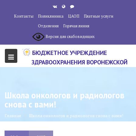
Перейти
к
Контакты
Поликлиника
ЦАОП
Платные услуги
содержанию
Отделения
Горячая линия
Версия для слабовидящих
БЮДЖЕТНОЕ УЧРЕЖДЕНИЕ
ЗДРАВООХРАНЕНИЯ ВОРОНЕЖСКОЙ
ОБЛАСТИ "ВОРОНЕЖСКИЙ
ОБЛАСТНОЙ НАУЧНО-
КЛИНИЧЕСКИЙ ОНКОЛОГИЧЕСКИЙ
Школа онкологов и радиологов
ЦЕНТР"
снова с вами!
Главная
Школа онкологов и радиологов снова с вами!