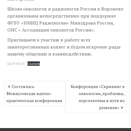
Школа онкологов и радиологов России в Воронеже
организована непосредственно при поддержке
ФГБУ «НМИЦ Радиологии» Минздрава России,
ОНС « Ассоциации онкологов России».
Приглашаем к участию в работе всех
заинтересованных коллег и будем искренне рады
нашему общению и взаимодействию.
ШОР-ИТОГ
Скачать
Навигация
Состоялась
Конференция «Скрининг в
по
Межвузовская научно-
онкологии, проблемы,
записям
практическая конференция
перспективы и пути их
решения»