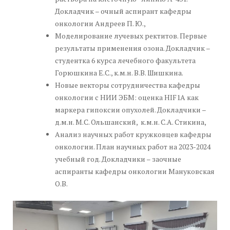
Докладчик – очный аспирант кафедры
онкологии Андреев П. Ю.,
Моделирование лучевых ректитов. Первые
результаты применения озона. Докладчик –
студентка 6 курса лечебного факультета
Горюшкина Е.С., к.м.н. В.В. Шишкина.
Новые векторы сотрудничества кафедры
онкологии с НИИ ЭБМ: оценка HIF1A как
маркера гипоксии опухолей. Докладчики –
д.м.н. М.С. Ольшанский, к.м.н. С.А. Стикина,
Анализ научных работ кружковцев кафедры
онкологии. План научных работ на 2023-2024
учебный год. Докладчики – заочные
аспиранты кафедры онкологии Мануковская
О.В.