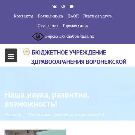
Перейти
к
Контакты
Поликлиника
ЦАОП
Платные услуги
содержанию
Отделения
Горячая линия
Версия для слабовидящих
БЮДЖЕТНОЕ УЧРЕЖДЕНИЕ
ЗДРАВООХРАНЕНИЯ ВОРОНЕЖСКОЙ
ОБЛАСТИ "ВОРОНЕЖСКИЙ
ОБЛАСТНОЙ НАУЧНО-
КЛИНИЧЕСКИЙ ОНКОЛОГИЧЕСКИЙ
Наша наука, развитие,
ЦЕНТР"
возможность!
Главная
Наша наука, развитие, возможность!