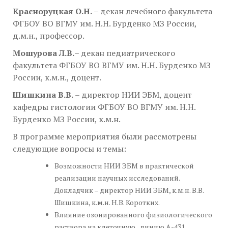
Красноруцкая О.Н.
– декан лечебного факультета
ФГБОУ ВО ВГМУ им. Н.Н. Бурденко МЗ России,
д.м.н., профессор.
Мошурова Л.В.
– декан педиатрического
факультета ФГБОУ ВО ВГМУ им. Н.Н. Бурденко МЗ
России, к.м.н., доцент.
Шишкина В.В.
– директор НИИ ЭБМ, доцент
кафедры гистологии ФГБОУ ВО ВГМУ им. Н.Н.
Бурденко МЗ России, к.м.н.
В программе мероприятия были рассмотрены
следующие вопросы и темы:
Возможности НИИ ЭБМ в практической
реализации научных исследований.
Докладчик – директор НИИ ЭБМ, к.м.н. В.В.
Шишкина, к.м.н. Н.В. Коротких.
Влияние озонированного физиологического
раствора на клеточную линию А-431.