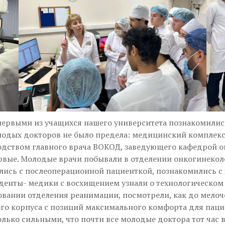
 первыми из учащихся нашего университета познакомили
лодых докторов не было предела: медицинский комплекс
одством главного врача ВОКОД, заведующего кафедрой он
рвые. Молодые врачи побывали в отделении онкогинекол
ались с послеоперационной пациенткой, познакомились с
денты- медики с восхищением узнали о технологическом
ании отделения реанимации, посмотрели, как до мелоче
о корпуса с позиций максимального комфорта для пацие
лько сильными, что почти все молодые доктора тот час 