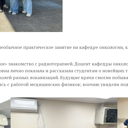
еобычное практическое занятие на кафедре онкологии, к
чное» знакомство с радиотерапией. Доцент кафедры онко
вна лично показала и рассказала студентам о новейших 
холей разных локализаций. Будущие врачи смогли побыва
сь с работой медицинских физиков; воочию увидели подг