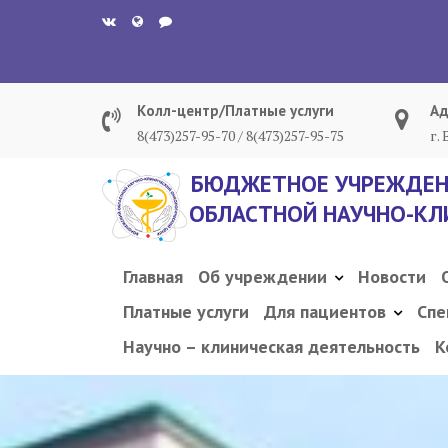
Перейти
к
содержанию
Колл-центр/Платные услуги
Ад
8(473)257-95-70 / 8(473)257-95-75
г.
БЮДЖЕТНОЕ УЧРЕЖДЕН
ОБЛАСТНОЙ НАУЧНО-КЛ
Главная
Об учреждении
Новости
Платные услуги
Для пациентов
Спе
Научно – клиническая деятельность
К