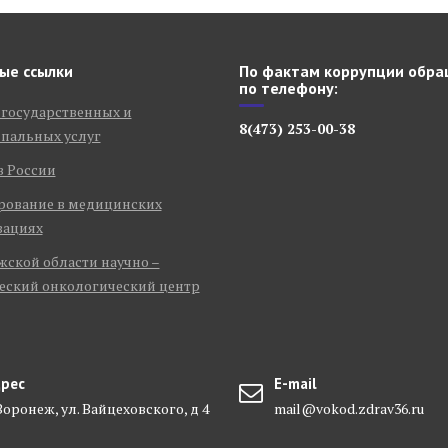
ые ссылки
По фактам коррупции обра
по телефону:
 государственных и
8(473) 253-00-38
пальных услуг
в России
рование в медицинских
зациях
ской области научно –
еский онкологический центр
рес
E-mail
 Воронеж, ул. Вайцеховского, д 4
mail@vokod.zdrav36.ru