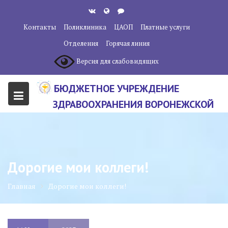
Перейти
к
Контакты
Поликлиника
ЦАОП
Платные услуги
содержанию
Отделения
Горячая линия
Версия для слабовидящих
БЮДЖЕТНОЕ УЧРЕЖДЕНИЕ
ЗДРАВООХРАНЕНИЯ ВОРОНЕЖСКОЙ
ОБЛАСТИ "ВОРОНЕЖСКИЙ
ОБЛАСТНОЙ НАУЧНО-
КЛИНИЧЕСКИЙ ОНКОЛОГИЧЕСКИЙ
Дорогие мои коллеги!
ЦЕНТР"
Главная
Дорогие мои коллеги!